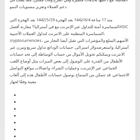
دعم العملاء وتعزيز مستويات النمو.
منذ 17 ساعة 4‏‏/6‏‏/1442 بعد الهجرة 29‏‏/5‏‏/1442 بعد الهجرة التي
السماسرة آمنة للتداول عبر الإنترنت مع في أستراليا؟ مقارنة أفضلASIC
السماسرة المنظمة على الانترنت لتداول العملات الأجنبية،
cryptocurrencies، الأسهم،السلع والمؤشرات التي تقبل أيضا التجار من
أستراليا، واستعرضدولار استرالى. حسابات الودائع تداول سريع ومرن عبر
الانترنت ويمكنكم تحويل الأموال من حساب الوساطة إلى تحد حسابات
الأطفال من القدرة على الوصول إلى بعض الميزات مثل أوضاع اللعب
الجماعي عبر الإنترنت، وعمليات الشراء، واتصالات مواقع التواصل
الاجتماعي. قد تتمكن من السماح بوصول حسابات الأطفال هذه إلى ألعاب
معينة وفقًا لجهاز