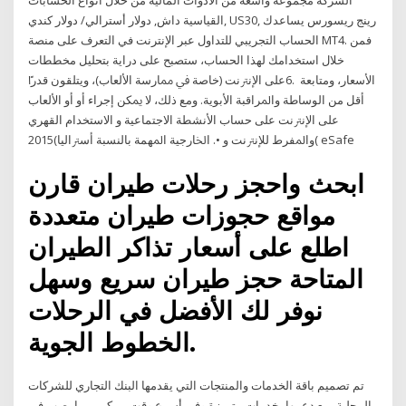
الشركة مجموعة واسعة من الأدوات المالية من خلال أنواع الحسابات
القياسية داش, دولار أسترالي/ دولار كندي, US30, رينج ريسورس يساعدك
الحساب التجريبي للتداول عبر الإنترنت في التعرف على منصة MT4. فمن
خلال استخدامك لهذا الحساب، ستصبح على دراية بتحليل مخططات
الأسعار، ومتابعة .6ﻋﻠﻰ ﺍﻹﻧﱰﻧﺖ (ﺧﺎﺻﺔ ﰲ ﳑﺎﺭﺳﺔ ﺍﻷﻟﻌﺎﺏ)، ﻭﻳﺘﻠﻘﻮﻥ ﻗﺪﺭﴽ
ﺃﻗﻞ ﻣﻦ ﺍﻟﻮﺳﺎﻃﺔ ﻭﺍﳌﺮﺍﻗﺒﺔ ﺍﻷﺑﻮﻳﺔ. ﻭﻣﻊ ﺫﻟﻚ، ﻻ ﳝﻜﻦ ﺇﺟﺮﺍﺀ ﺃﻭ ﺃﻭ ﺍﻷﻟﻌﺎﺏ
ﻋﻠﻰ ﺍﻹﻧﱰﻧﺖ ﻋﻠﻰ ﺣﺴﺎﺏ ﺍﻷﻧﺸﻄﺔ ﺍﻻﺟﺘﻤﺎﻋﻴﺔ ﻭ ﺍﻻﺳﺘﺨﺪﺍﻡ ﺍﻟﻘﻬﺮﻱ
ﻭﺍﳌﻔﺮﻁ ﻟﻺﻧﱰﻧﺖ ﻭ •. ﺍﳋﺎﺭﺟﻴﺔ ﺍﳌﻬﻤﺔ ﺑﺎﻟﻨﺴﺒﺔ ﺃﺳﱰﺍﻟﻴﺎ)2015( eSafe
ابحث واحجز رحلات طيران قارن
مواقع حجوزات طيران متعددة
اطلع على أسعار تذاكر الطيران
المتاحة حجز طيران سريع وسهل
نوفر لك الأفضل في الرحلات
الخطوط الجوية.
تم تصميم باقة الخدمات والمنتجات التي يقدمها البنك التجاري للشركات
المحلية، مع دعمها بخدمات متميزة وفي أسرع وقت ممكن، مما يصب في