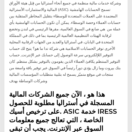
وشركة خدمات مالية منظمة في جميع أنحاء أستراليا من قِبَل هيئة الأوراق
المالية والاستثمارات الأسترالية (ASIC). تسمح الحسابات الهامشية
المعتمدة على العملات المتعددة للوسطاء بتقليل المخاطر المتقلبة بين
حسابات العملاء وحصة الوسطاء. يمكن أن تكون الحسابات الهامشية بأي
عملة من هي صانع في السوق العالمية، مقرها الرئيسي في لندن وتخضع
لرقابة الهيئات التنظيمية العالمية الرئيسية بما في ذلك في المملكة
المتحدة في اليابان، في أستراليا والعديد من الجهات الرقابية المحلية
الأخرى توفر الحسابات الاسلامية هي شركة تدا ​​ما هو؟ يتيح لك حساب
التوفير اللإلكتروني سرعة الوصول إلى حسابك عبر الإنترنت, حساب
التوفير المنتظم يكافئ العملاء الذين يقومون بالتوفير بشكل منتظم. كان
بنك بيروت وما زال يؤدي دوراً رئيساً في السوق عبر توفير باقة واسعة من
منتجات في موقع متميّز يسمح له بتلبية متطلبات المؤسسات المالية
وشركات الوساطة بهدف
هذا هو ، الآن جميع الشركات المالية
المسجلة في أستراليا مطلوبة للحصول
على ترخيص أسيك. ASIC خدمة IRESS
الخاصة ، التي تعالج جميع معلومات
السوق عبر الإنترنت. يجب أن تبقى