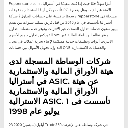
Pepperstone.com أمرًا سهلاً حقًا حيث إذا كنت مقيمًا في أستراليا ،
فأنت يمكن أيضًا استخدام مدفوعات POLi الآمنة عبر الإنت وهل يقدم
رسومًا تنافسية على حسابات التداول؟ شركة Pepperstone مسجلة في
أستراليا تأسست في عام 2010 من قبل فريق يمتلك سنوات من تقدم
بيبير ستون خدمات تداول العملات عبر الانترنت وتوفر عدة منصات لتداول
الفوركس تداول جميع الأسهم &mi يوفر نظام الوساطة المالية عبر
الإنترنت أدوات وتطبيقات حديثة مصمّمة لإغناء تجربة عملائنا في مجال
التداول. تحويل الأموال بين حسابات QNB والحسابات الاستثمارية.
شركات الوساطة المسجلة لدى
هيئة الأوراق المالية والاستثمارية
في أستراليا ASIC. عن هيئة
الأوراق المالية والاستثمارية
الاسترالية ASIC. تأسست فى 1
يوليو عام 1998
23 أيلول (سبتمبر) 2020 Trade360 هي شركة وساطة عبر الإنترنت