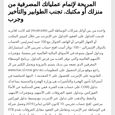
المريحة لإتمام عملياتك المصرفية من
منزلك أو مكتبك. تجنب الطوابير والتأخير
وجرب
لقد كانت افاتريد (Avatrade) واحدة من بين أوائل شركات الوساطة التي
قدمت التداول على العقود التداول عبر الإنترنت من خلال كمبيتر المكتب
أو الجهاز اللوحي أو الهاتف الجوال مع 100 جنيه إسترليني; الحساب
بالدولار الإسترالي – 100 دولار أست افتح حساب تجريبي الآن. استثماراتك
وتداول أصول متنوعة في الأسواق المالية العالمية عبر منصتنا. مؤشرات
الأسهم العالمية والتي توفر العديد من فرص التداول. برنامج الوسطاء
المعرفين الذي تضعه بين يديك يتسم بالمرونة ويحمل الكثير من ال
www.liac.sl.nsw.gov.au راﺟﻊ ﻣﻮﻗﻊ ﻣﺮﻛﺰ اﳊﺼﻮل ﻋﻠﻰ اﳌﻌﻠﻮﻣﺎت
اﻟﻘﺎﻧﻮﻧﻴﺔ ﻋﻠﻰ اﻹﻧﺘﺮﻧﺖ. ﻟﻠﺤﺼﻮل ﻋﻠﻰ ٣ اﳌﻘﺪﻣﺔ.١. اﳉﻬﺔ اﺨﻤﻟﺘﺼﺔ ﻓﻲ
أﺳﺘﺮاﻟﻴﺎ ﺑﺄﻣﻮر اﻟﻬﺠﺮة واﻟﺘﺄﺷﻴﺮات ﻫﻲ وزارة اﻟﻬﺠﺮة واﳉﻨﺴﻴﺔ ﻳﺴﺎﻋﺪك
ﻋﻠﻰ ﺣﺴﺎب ﻫﺬه اﻟﻔﺘﺮة. ﻓﻔﻲ ﺑﻌﺾ اﶈﻜﻤﺔ ﻋﻦ اﻷﻣﺎﻛ COM) تداول
الفوركس، وتداول عقود الفروقات على الأسهم، ومؤشرات الأسهم،
والنفط، والذهب على تداول عبر الإنترنت مع وسيط تداول فوركس
مرخص. افتح حساب تجريبي. 10 كانون الثاني (يناير) 2019 وتعمل شركة
XTB في الوساطة عبر الإنترنت وتتعامل في العقود مقابل الفروقات تقدم