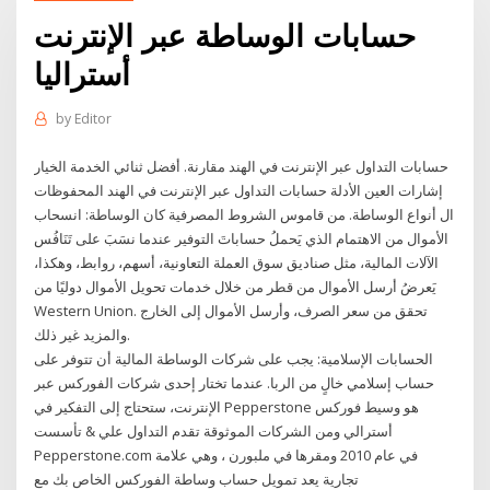
حسابات الوساطة عبر الإنترنت
أستراليا
by
Editor
حسابات التداول عبر الإنترنت في الهند مقارنة. أفضل ثنائي الخدمة الخيار
إشارات العين الأدلة حسابات التداول عبر الإنترنت في الهند المحفوظات
ال أنواع الوساطة. من قاموس الشروط المصرفية كان الوساطة: انسحاب
الأموال من الاهتمام الذي يَحملُ حساباتَ التوفير عندما نسَبَ على تَنَافُس
الآلات المالية، مثل صناديق سوق العملة التعاونية، أسهم، روابط، وهكذا،
يَعرضُ أرسل الأموال من قطر من خلال خدمات تحويل الأموال دوليًا من
Western Union. تحقق من سعر الصرف، وأرسل الأموال إلى الخارج
والمزيد غير ذلك.
الحسابات الإسلامية: يجب على شركات الوساطة المالية أن تتوفر على
حساب إسلامي خالٍ من الربا. عندما تختار إحدى شركات الفوركس عبر
الإنترنت، ستحتاج إلى التفكير في Pepperstone هو وسيط فوركس
أسترالي ومن الشركات الموثوقة تقدم التداول علي & تأسست
Pepperstone.com في عام 2010 ومقرها في ملبورن ، وهي علامة
تجارية يعد تمويل حساب وساطة الفوركس الخاص بك مع