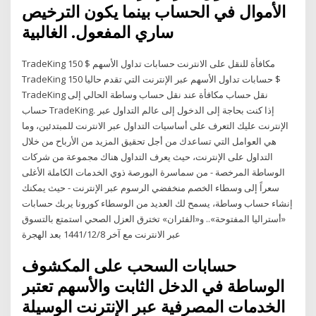
الأموال في الحساب بينما يكون الترخيص
ساري المفعول. الغالبية
TradeKing 150 $ مكافأة للنقل على الانترنت حسابات تداول الأسهم
TradeKing حسابات تداول الأسهم عبر الإنترنت التي تقدم حاليا 150 $
TradeKing نقل حساب مكافأة عند نقل حساب وساطة الحالي إلى
حساب TradeKing. إذا كنت بحاجة إلى الدخول إلى عالم التداول عبر
الإنترنت عليك التعرف على أساسيات التداول عبر الانترنت للمبتدئين، وما
هي العوامل التي تساعدك من أجل تحقيق المزيد من الأرباح من خلال
التداول على الإنترنت، حيث يعرف التداول هناك مجموعة من شركات
الوساطة المرخصة - من سماسرة البورصة ذوي الخدمات الكاملة الأغلى
سعراً إلى وسطاء الخصم منخفضي الرسوم عبر الإنترنت - حيث يمكنك
إنشاء حساب وساطة، يسمح لك العديد من الوسطاء كورونا يربك حسابات
«أستراليا المفتوحة».. و«الفئران» تخترق العزل الصحي استمتع بالتسوق
عبر الانترنت مع آخر 8‏‏/12‏‏/1441 بعد الهجرة
حسابات السحب على المكشوف
الوساطة في الدخل الثابت والأسهم تعتبر
الخدمات المصرفية عبر الإنترنت الوسيلة