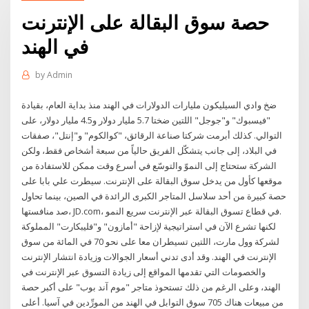
حصة سوق البقالة على الإنترنت
في الهند
by
Admin
ضخ وادي السيليكون مليارات الدولارات في الهند منذ بداية العام، بقيادة
"فيسبوك" و"جوجل" اللتين ضختا 5.7 مليار دولار و4.5 مليار دولار، على
التوالي. كذلك أبرمت شركتا صناعة الرقائق، "كوالكوم" و"إنتل"، صفقات
في البلاد، إلى جانب يتشكّل الفريق حالياً من سبعة أشخاص فقط، ولكن
الشركة ستحتاج إلى النموّ والتوسّع في أسرع وقت ممكن للاستفادة من
موقعها كأول من يدخل سوق البقالة على الإنترنت. سيطرت علي بابا على
حصة كبيرة من أحد سلاسل المتاجر الكبرى الرائدة في الصين، بينما تحاول
صد منافستها، JD.com، في قطاع تسوق البقالة عبر الإنترنت سريع النمو.
لكنها تشرع الآن في استراتيجية لإزاحة "أمازون" و"فليبكارت" المملوكة
لشركة وول مارت، اللتين تسيطران معا على نحو 70 في المائة من سوق
الإنترنت في الهند. وقد أدى تدني أسعار الجوالات وزيادة انتشار الإنترنت
والخصومات التي تقدمها المواقع إلى زيادة التسوق عبر الإنترنت في
الهند، وعلى الرغم من ذلك تستحوذ متاجر "موم آند بوب" على أكبر حصة
من مبيعات هناك 705 سوق التوابل في الهند من المورِّدين في آسيا. أعلى