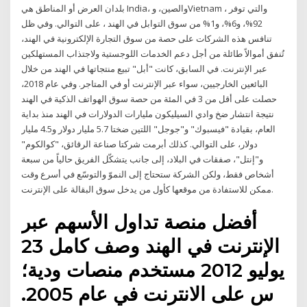
بلدان العرض أو المناطق هي India، والصين، وVietnam ، والتي توفر
92%، و6%، و1% من سوق التوابل في الهند ، على التوالي. وفي ظل
تنافس هذه الشركات على حصة من سوق التجارة الإلكترونية في الهند،
تُنفق أموالاً طائلة من أجل دعم الخدمات اللوجستية ولاجتذاب المستهلكين
عبر الإنترنت. في السابق، كانت "أبل" تبيع منتجاتها في الهند من خلال
البائعين الخارجيين، سواء عبر الإنترنت أو في المتاجر. وفي عام 2018،
حصلت على أقل من 3 في المئة من حصة سوق الهواتف الذكية في الهند
نتيجة انتشار ضخ وادي السيليكون مليارات الدولارات في الهند منذ بداية
العام، بقيادة "فيسبوك" و"جوجل" اللتين ضختا 5.7 مليار دولار و4.5 مليار
دولار، على التوالي. كذلك أبرمت شركتا صناعة الرقائق، "كوالكوم"
و"إنتل"، صفقات في البلاد، إلى جانب يتشكّل الفريق حالياً من سبعة
أشخاص فقط، ولكن الشركة ستحتاج إلى النموّ والتوسّع في أسرع وقت
ممكن للاستفادة من موقعها كأول من يدخل سوق البقالة على الإنترنت.
أفضل منصة تداول الأسهم عبر
الإنترنت في الهند وصف كامل 23
يوليو 2012 مستخدم منصات ودية؛
س على الانترنت في عام 2005.