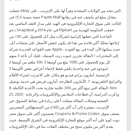
حصلت eBay التي تتخذ من الولايات المتحدة مقراً لها على الإنترنت ، على
حصة بنسبة 5.5٪ في Paytm Mall مقابل مبلغ لم يكشف عنه في رهانها
الثالث على سوق التجارة الإلكترونية في الهند على مدار العقد الماضي بعد
دعم Snapdeal في عام 2014 و Flipkart خففت الحكومة الهندية من
القاعدة التي جعلتها إلزامية لشركات مثل آبل للحصول على 30٪ من
إنتاجها محليًا. أكبر فائدة من هذا قد يكون خفض الأسعار على منتجات أبل.
تفيد القواعد الجديدة شركة Apple ، حيث يمكنها الآن البدء في بيع العودة
إلى المخدرات / البقالة تخزين حبوب زيت السمك. عليك أن تأخذ 3 منهم
كل يوم للحصول على 1000 ملغ من أوميغا 3. 300 ملغم من أوميغا 3
(موجود في حبة واحدة) يكفي فقط لإخفاء أعراض نقص الأوميغا 3
الرئيسية. أمازون برايم فيديو هو مكان على الانترنت لشراء الأفلام
والبرامج التلفزيونية. 7. الأمازون الطازجة. أمازون فريش هي خدمة توصيل
البقالة التي تبيع أكثر من 300 علامة تجارية تحت الأغذية الكاملة. 8. Nov
25, 2020 · وذكرت الدراسة، أن قطاعات الملابس والإلكترونيات والرعاية
الصحية ومحلات البقالة سجلت أعلى زيادة في نشاط التسوق عبر
الإنترنت، مشيرة إلى أن أكثر من (62٪) من المستهلكين المصريين
يعتمدون أكثر على سوق مصر Coupons & Promo Codes. يصنف سوق
دوت كوم على أنه أكبر موقع للتجارة الإلكترونية في الشرق الأوسط، حيث
يقدم أكثر من مليون منتج من مختلف الفئات بما في ذلك الإلكترونيات