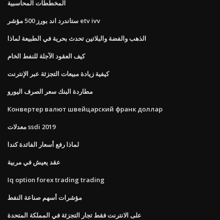
المخططات المحاسبية
ستاندرد اند بورز 500 مؤشر etv ivv
الذهب والفضة والبلاتين تحدث بحرية في الطبيعة لماذا
كيف العقود الآجلة للنفط الخام
كيفية زيادة مبيعات التجزئة عبر الإنترنت
مطاردة البنك سعر الصرف اليورو
Конвертер валют швейцарский франк доллар
معدلات ssdi 2019
لماذا رفع أسعار الفائدة كندا
عقد يعيش في مربية
Iq option forex trading trading
مؤشرات أسهم صناعة النفط
على الانترنت فقط تجار التجزئة في المملكة المتحدة