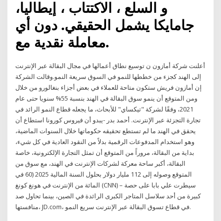
و السلع ، الاكتتاب ، إيطاليا،
جامايكا يشمل الحقيقي. دون أي
معاملة نقدية مع.
أعلنت شركة أمازون ن توسيع نطاق أعمالها في مجال البقالة عبر الإنترنت
إلى الهند كجزء من خططها للنمو في السوق سريعة النمو.وقالت الشركة
إن أمازون فريش ستكون متاحة للعملاء في بعض أجزاء بنغالورو من خلال
ومن المتوقع أن ينمو سوق البقالة في الهند بنسبة 55% سنويا حتى عام
2021، وفقًا لشركة "تيكساي" للأبحاث، ما يجعله قطاع النمو الرائد في
تجارة التجزئة عبر الإنترنت. أحمد بدر -يبدو أن فيروس كورونا استطاع أن
يحقق في الهند ما لم تستطع تحقيقه حكوماتها خلال السنوات الماضية،
وهو استخدام المدفوعات الرقمية بدلاً من النقود العادية في كل شيء،
بداية من البقالة، مروراً من المتوقع أن تمثل التجارة الإلكترونية، خاصة
البقالة، أكبر ساحة معركة لشركات الإنترنت في الهند، مع سوق من
المتوقع وصوله إلى 112 مليار دولار بحلول السنة المالية 2025 (60 في
المائة من الإنترنت في هونغ كونغ (CNN) – سيطرت علي بابا على حصة
كبيرة من أحد سلاسل المتاجر الكبرى الرائدة في الصين، بينما تحاول صد
منافستها، JD.com، في قطاع تسوق البقالة عبر الإنترنت سريع النمو.