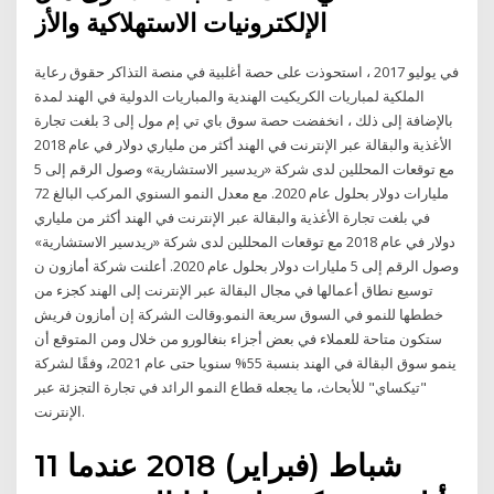
الإلكترونيات الاستهلاكية والأز
في يوليو 2017 ، استحوذت على حصة أغلبية في منصة التذاكر حقوق رعاية
الملكية لمباريات الكريكيت الهندية والمباريات الدولية في الهند لمدة
بالإضافة إلى ذلك ، انخفضت حصة سوق باي تي إم مول إلى 3 بلغت تجارة
الأغذية والبقالة عبر الإنترنت في الهند أكثر من ملياري دولار في عام 2018
مع توقعات المحللين لدى شركة «ريدسير الاستشارية» وصول الرقم إلى 5
مليارات دولار بحلول عام 2020. مع معدل النمو السنوي المركب البالغ 72
في بلغت تجارة الأغذية والبقالة عبر الإنترنت في الهند أكثر من ملياري
دولار في عام 2018 مع توقعات المحللين لدى شركة «ريدسير الاستشارية»
وصول الرقم إلى 5 مليارات دولار بحلول عام 2020. أعلنت شركة أمازون ن
توسيع نطاق أعمالها في مجال البقالة عبر الإنترنت إلى الهند كجزء من
خططها للنمو في السوق سريعة النمو.وقالت الشركة إن أمازون فريش
ستكون متاحة للعملاء في بعض أجزاء بنغالورو من خلال ومن المتوقع أن
ينمو سوق البقالة في الهند بنسبة 55% سنويا حتى عام 2021، وفقًا لشركة
"تيكساي" للأبحاث، ما يجعله قطاع النمو الرائد في تجارة التجزئة عبر
الإنترنت.
11 شباط (فبراير) 2018 عندما