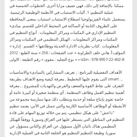
ممكنا. بالإضافة إلى ذلك، فهي تضيف مزايا أخرى. الخطوات الخمسة في
عملية التنظيم: 1. آليات الاستتباب في الأنظمة الوظيفية الرئيسية.
يستعمل علماء الفيزيولوجيا اصطلاح الاستتباب استتباب بمعنى المحافظة
على الظروف الثابتة أو الساكنة في المحيط الداخلي للجسم. مبادىء
التنظيم الإداري في المكتبات ومراكز المعلومات . أنواع التنظيم في
المكتبات ومراكز المعلومات . الهيكل التنظيمي في المكتبات ومراكز
المعلومات . كتاب نظريات الادارة الحديثة ووظائفها » القسم : إدارة »
المؤلف:أ. هاني خلف الطراونة » عدد الصفحات : 256 » سنة الطبع : 2012
» نوع التجليد : مقوى » رقم الطبعة : الاولى » isbn : 978-9957-22-402-8
الأهداف التفصيلية للبرنامج : , تعريف المشاركين بالمبادىء والاساسيات
التى يقوم عليها التخطيط , معرفة كيفية وضع الاهداف بطريقة smart . ,
التعرف على نقاط القوة والضعف والفرص والتهديات للمشروع . , معرفة
أهمية تنظيم العمل وظائف المنظمة : أي منظمة صغيرة أو كبيرة عامة أو
خاصة تقوم بإنتاج سلعة أو خدمة ويتطلب ذلك منها ممارسة مجموعة من
الأنشطة أو الوظائف الأساسية اللازمة والتي تتمثل في الآتي: يعتمد تنظيم
"داعش" على هيكل تنظيمي، يتم من خلاله توزيع المهام على قادة
التنظيم في المناطق التي يسيطر عليها في العراق وسوريا. ووفقاً للهيكل
التنظيمي هناك نائبان الأول مسؤول عن العراق والثاني مسؤول عن
سوريا. وظيفة التنظيم التنظيم هو الحلقة الثانية في العملية الإدارية