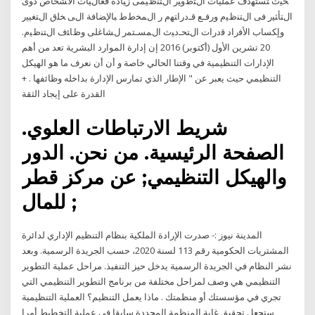
ﺤﻴﺙ ﺘﺴﺘﻬﺩﻑ ﻋﻤﻠﻴﺎﺕ ﺍﻝﺘﻁﻭﻴﺭ ﺍﻝﺘﻨﻅﻴﻤﻰ ﺯﻴﺎﺩﺓ ﻓﻌﺎﻝﻴﺎﺕ ﺍﻷﺸﺨﺎﺹ ﺫﻭﻯ
ﺍﻝﺘﺄﺜﻴﺭ ﻓﻰ ﺍﻝﺘﻨﻅﻴﻡ ﻭﺭﻓـﻊ ﻗـﺩﺭﺍﺘﻬﻡ ﺭ ﺍﻝﻤﺨﻁﻁ ﺒﺎﻹﻀﺎﻓﺔ ﺍﻝﻰ ﺨﻠﻕ ﺍﻝﺘﻐﻴﻴﺭ
ﻭﺇﻜﺴﺎﺏ ﺍﻷﻓﺭﺍﺩ ﻗﺩﺭﺍﺕ ﺍﻝﺘﺤـﺩﻴﺙ ﺍﻝﻤﺴـﺘﻤﺭ ﻝﺸﺎﻏﻠﻰ ﻭﻅﺎﺌﻑ ﺍﻝﺘﻨﻅﻴﻡ.
20 تشرين الأول (أكتوبر) 2016 إن إدارة الموارد البشرية تعد من أهم
الإدارات التنظيمية في وقتنا الحالي خاصة و أن أن نعرف ما هو الهيكل
التنظيمي حيث يعبر عن " الإطار الذي تمارس الإدارة بداخله وظائفها . +
القدرة على إيجاد الثقة
شريط الارتباطات العلوي.
الصفحة الرئيسية. من نحن. الدور
والهيكل التنظيمي; عن مركز قطر
للمال ;
المدينة نيوز :- صدرت الإرادة الملكية بنظام التنظيم الإداري لدائرة
المشتريات الحكومية رقم 113 لسنة 2020، حسب الجريدة الرسمية. وبعد
نشر النظام في الجريدة الرسمية يدخل حيز التنفيذ. مراحل عملية التطوير
التنظيمي هي وصف لمراحل مختلفة من برنامج التطوير التنظيمي التي
تجري في مؤسستك أو منظمتك . ماذا يعمل التنظيم؟ العملية التنظيمية
ستجعل تحقيق غاية المنظمة المحددة سابقا في عملية التخطيط أمرا