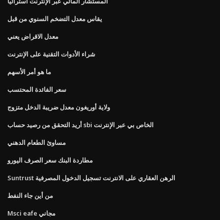
المستشار المالي عبر الإنترنت أستراليا
يقاس معدل التضخم السنوي من قبل
معدل الاقراض يعني
شراء الأدوات التقنية على الإنترنت
ما هو أمر الأسهم
سعر الفائدة المحتسب
ولاية أوريغون معدل ضريبة الدخل متزوج
أريد التحقق من رصيد حساب sbi الخاص بي عبر الإنترنت
مساوئ الطعام الدهني
مطاردة البنك سعر الصرف اليورو
Suntrust الرهن العقاري على الانترنت تسجيل الدخول المصرفية
من أين جاء النفط
Msci eafe مجاني