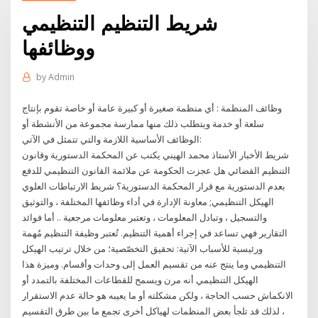
شريط التنظيم التنظيمي
ووظائفها
by
Admin
وظائف المنظمة : أي منظمة صغيرة أو كبيرة عامة أو خاصة تقوم بإنتاج
سلعة أو خدمة ويتطلب ذلك منها ممارسة مجموعة من الأنشطة أو
الوظائف الأساسية اللازمة والتي تتمثل في الآتي:
شريط الأخبار الأستاذ محمد الهيني يكتب عن المحكمة الدستورية وقانون
التنظيم القضائي هل عجزت الحكومة عن ملائمة القانون التنظيمي للدفع
بعدم الدستورية مع قرار المحكمة الدستورية؟ شريط الارتباطات العلوي
الهيكل التنظيمي; معاونة الإدارة في أداء وظائفها المختلفة ، والتوثيق
والتسجيل ، وتبادل المعلومات ، وتعتبر معلومات مرجعية .. أما فوائد
التقارير فهي تساعد في إجراء أهمية التنظيم. تُعتبر وظيفة التنظيم مُهمة
ورئيسية للأسباب الآتية: تحقيق التخصّصية؛ من خلال ترتيب الهيكل
التنظيمي وما ينتج عنه من تقسيم العمل إلى وحدات وأقسام. وميزة هذا
الهيكل التنظيمي أنه مرن ويسمح للقطاعات المختلفة بالتمدد أو
الانكماش حسب الحاجة ، ولكن مشكلته أو ما يعيبه هو حالة عدم الاستقرار
، لذلك قد تلجأ بعض المنظمات لهياكل أخرى تجمع ما بين طرق التقسيم