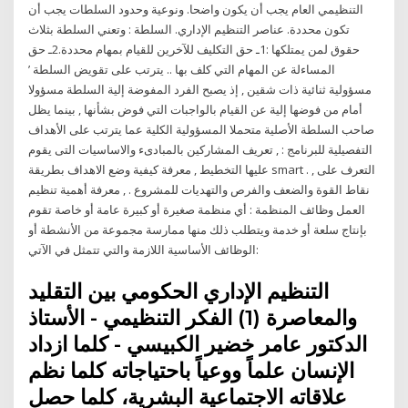
التنظيمي العام يجب أن يكون واضحا. ونوعية وحدود السلطات يجب أن
تكون محددة. عناصر التنظيم الإداري. السلطة : وتعني السلطة بثلاث
حقوق لمن يمتلكها :1ـ حق التكليف للآخرين للقيام بمهام محددة.2ـ حق
المساءلة عن المهام التي كلف بها .. يترتب على تقويض السلطة ’
مسؤولية ثنائية ذات شقين , إذ يصبح الفرد المفوضة إلية السلطة مسؤولا
أمام من فوضها إلية عن القيام بالواجبات التي فوض بشأنها , بينما يظل
صاحب السلطة الأصلية متحملا المسؤولية الكلية عما يترتب على الأهداف
التفصيلية للبرنامج : , تعريف المشاركين بالمبادىء والاساسيات التى يقوم
عليها التخطيط , معرفة كيفية وضع الاهداف بطريقة smart . , التعرف على
نقاط القوة والضعف والفرص والتهديات للمشروع . , معرفة أهمية تنظيم
العمل وظائف المنظمة : أي منظمة صغيرة أو كبيرة عامة أو خاصة تقوم
بإنتاج سلعة أو خدمة ويتطلب ذلك منها ممارسة مجموعة من الأنشطة أو
الوظائف الأساسية اللازمة والتي تتمثل في الآتي:
التنظيم الإداري الحكومي بين التقليد
والمعاصرة (1) الفكر التنظيمي - الأستاذ
الدكتور عامر خضير الكبيسي - كلما ازداد
الإنسان علماً ووعياً باحتياجاته كلما نظم
علاقاته الاجتماعية البشرية، كلما حصل