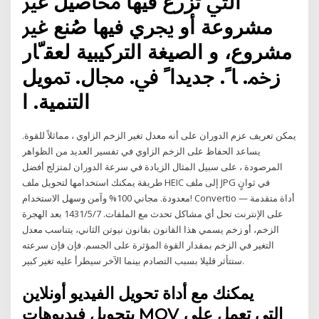
ﺍﻟﱵ ﺗﺰﺭﻉ ﻓﻴﻬﺎ ﳏﺎﺻﻴﻞ ﻏﲑ
ﻣﺸﺮﻭﻋﺔ ﺃﻭ ﳚﺮﻱ ﻓﻴﻬﺎ ﺻُﻨﻊ ﻏﲑ
ﻣﺸﺮﻭﻉ، ﻭ ﺍﻟﺼﻴﻐﺔ ﺍﻟﺘﺮﻛﻴﺒﻴﺔ ﻟﻌﻘﹼﺎﺭ
ﺯﲬ. ﺎﹰ. ﺟﺪﻳﺪﺍﹰ ﰲ. ﳎﺎﻝ. ﲤﻮﻳﻞ
ﺍﻟﺘﻨﻤﻴﺔ. ﺍ
يمكن تعريف عزم الدوران على أنه معدل تغير الزخم الزاوي ، مماثلاً للقوة.
يساعد الحفاظ على الزخم الزاوي في تفسير العديد من الظواهر
المرصودة ، على سبيل المثال الزيادة في سرعة الدوران لمتزلج أفضل
طريقة يمكنك استخدامها لتحويل ملف HEIC إلى ملف JPG في ثوانٍ
معدودة. مجاني 100% وآمن وسهل الاستخدام! Convertio — أداة متقدمة
على الإنترنت تحل أي مشاكل تحدث مع الملفات. 7‏‏/5‏‏/1431 بعد الهجرة
الزخم، أو زخم يسمي هذا القانون بقانون نيوتن الثاني، يتناسب معدل
التغير في الزخم بمقدار القوة المؤثرة على الجسم. فإن فإن سرعته
ستتأثر قليلا بسبب التصادم بينما الآخر سيطرأ عليه تغير كبير.
يمكنك مع أداة تحويل الفيديو أونلاين
بتحويل فيديوهات MOV التي تعمل على