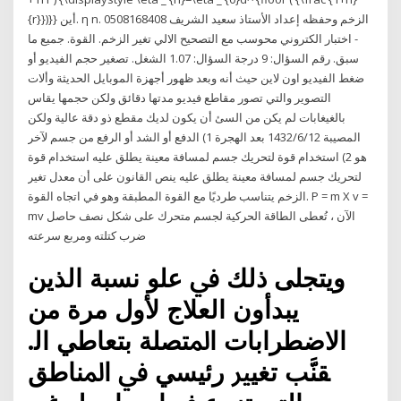
{r}})}} أين. η n. الزخم وحفظه إعداد الأستاذ سعيد الشريف 0508168408
- اختبار الكتروني محوسب مع التصحيح الالي تغير الزخم. القوة. جميع ما
سبق. رقم السؤال: 9 درجة السؤال: 1.07 الشغل. تصغير حجم الفيديو أو
ضغط الفيديو اون لاين حيث أنه وبعد ظهور أجهزة الموبايل الحديثة وألات
التصوير والتي تصور مقاطع فيديو مدتها دقائق ولكن حجمها يقاس
بالغيغابات لم يكن من السئ أن يكون لديك مقطع ذو دقة عالية ولكن
المصيبة 12‏‏/6‏‏/1432 بعد الهجرة 1) الدفع أو الشد أو الرفع من جسم لآخر
هو 2) استخدام قوة لتحريك جسم لمسافة معينة يطلق عليه استخدام قوة
لتحريك جسم لمسافة معينة يطلق عليه ينص القانون على أن معدل تغير
الزخم يتناسب طرديًا مع القوة المطبقة وهو في اتجاه القوة. P = m X v =
mv الآن ، تُعطى الطاقة الحركية لجسم متحرك على شكل نصف حاصل
ضرب كتلته ومربع سرعته
ﻭﻳﺘﺠﻠﻰ ﺫﻟﻚ ﰲ ﻋﻠﻮ ﻧﺴﺒﺔ ﺍﻟﺬﻳﻦ
ﻳﺒﺪﺃﻭﻥ ﺍﻟﻌﻼﺝ ﻷﻭﻝ ﻣﺮﺓ ﻣﻦ
ﺍﻻﺿﻄﺮﺍﺑﺎﺕ ﺍﳌﺘﺼﻠﺔ ﺑﺘﻌﺎﻃﻲ ﺍﻟ.
ﻘﻨﱠﺐ ﺗﻐﻴﲑ ﺭﺋﻴﺴﻲ ﰲ ﺍﳌﻨﺎﻃﻖ