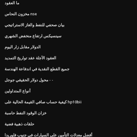
ما العقود
مخزون النحاس nse
بيان صحفي للنفط والغاز الاستراتيجي
سينسيكس ارتفاع منخفض الشهري
الدولار مقابل زار اليوم
العقود الآجلة عقد تواريخ التمديد
جميع القطع النقدية في اندفاعة الهندسة
محول دولار الحقيقي جوجل - -
أنواع المتداولين
كيفية حساب صافي القيمة الحالية على hp10bii
خزان الوقود النفط حاسبة
حلقات ذهبية فضية
أفضل معدلات التأمين على السيارات في جنوب فلوريدا