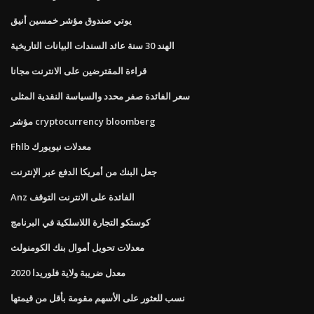
يوتي صندوق مؤشر خمسين أنيق
الهند 30 سنة عائد السندات البيانات التاريخية
قراءة المقترضين على الانترنت مجانا
سعر الفائدة صفر محدد والسياسة النقدية المثلى
مؤشر cryptocurrency bloomberg
Fhlb معدلات نيويورك
جعل البنك من أمريكا الدفع عبر الإنترنت
Anz الفائدة على الانترنت التوقف
كوستكو التجارة اللاسلكية في البرنامج
معدلات تحويل أموال بنك الكومنولث
معدل ضريبة ولاية فلوريدا 2020
نسب للعثور على الأسهم مقومة بأقل من قيمتها