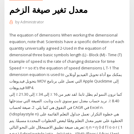
معدل تغير صيغة الزخم
by
Administrator
The equation of dimensions When working the dimensional
equation, note that: Scientists have a specific definition of each
quantity universally agreed 2-Used in the equation of
dimensional three basic symbols length (L) - Block (M) - Time (T)
Example of speed is the rate of changing distance for time
Speed = = so it's the equation of speed dimensions L T-1 The
dimension equation is used to يمكنك مع أداة تحويل الفيديو أونلاين
بتحويل فيديوهات MOV التي تعمل على برنامج Apple Quicktime إلى
فيديوهات MP4.
كما ترون النمو لم يظل ثابتا. لقد تغير من 16 ٪ إلى 34 ٪ إلى 21.30 ٪ إلى
8.40 ٪. نريد حساب معدل نمو سنوي ثابت وثابت. الصيغة التي ستدخلها
في التفوق هي كما يلي. 2. صيغة لحساب CAGR في Excel n.
{\displaystyle n} هي خطوة التكرار. تعمل جداول التعلم القائمة على
الخطوة على تغيير معدل التعلم وفقًا لبعض الخطوات المحددة مسبقًا. يتم
تعريف صيغة تطبيق الاضمحلال على النحو التالي: η n = η 0 d f l o o r ( 1
+ n r ) {\displaystyle \eta _ {n}=\eta _ {0}d^ {floor ( {\frac {1+n}