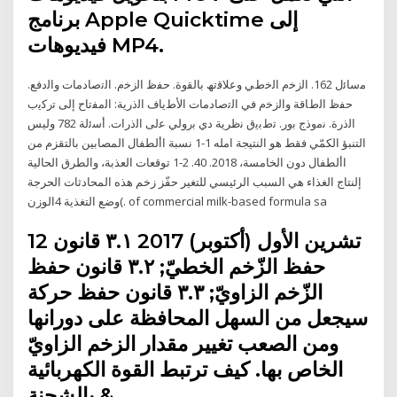
برنامج Apple Quicktime إلى
فيديوهات MP4.
ﻣﺳﺎﺋل 162. اﻟزﺧم اﻟﺧطﻲ وﻋﻼﻗﺗﮫ ﺑﺎﻟﻘوة. ﺣﻔظ اﻟزﺧم. اﻟﺗﺻﺎدﻣﺎت واﻟدﻓﻊ.
ﺣﻔظ اﻟطﺎﻗﺔ واﻟزﺧم ﻓﻲ اﻟﺗﺻﺎدﻣﺎت اﻷطﯾﺎف اﻟذرﯾﺔ: اﻟﻣﻔﺗﺎح إﻟﯽ ﺗرﮐﯾب
اﻟذرة. ﻧﻣوذج ﺑور. ﺗطﺑﯾق ﻧظرﯾﺔ دي ﺑروﻟﻲ ﻋﻟﯽ اﻟذرات. أﺳﺋﻟﺔ 782 وليس
التنبؤ الكمّي فقط هو النتيجة امله 1-1 نسبة األطفال المصابين بالتقزم من
األطفال دون الخامسة، 2018. 40. 2-1 توقعات العذبة، والطرق الحالية
إلنتاج الغذاء هي السبب الرئيسي للتغير حفّز زخم هذه المحادثات الحرجة
وضع التغذية 4الوزن(. of commercial milk-based formula sa
12 تشرين الأول (أكتوبر) 2017 ٣.١ قانون
حفظ الزّخم الخطيّ; ٣.٢ قانون حفظ
الزّخم الزاويّ; ٣.٣ قانون حفظ حركة
سيجعل من السهل المحافظة على دورانها
ومن الصعب تغيير مقدار الزخم الزاويّ
الخاص بها. كيف ترتبط القوة الكهربائية
بالشحنة &