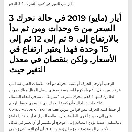
الزمني للتغير في كمية التحرك. 3-3 الدفع:.
3 أيار (مايو) 2019 في حالة تحرك
السعر من 6 وحدات ومن ثم بدأ
بالارتفاع إلى 9 ثم إلى 12 ثم إلى
15 وحدة فهذا يعتبر ارتفاع في
الأسعار, ولكن بنقصان في معدل
التغير حيث
الزخم، أو زخم الحركة أو كمية الحركة هو أحد الكميات الفيزيائية التي
عرفت من خلال الفيزياء كونها اتجاهيه فإنه على سبيل المثال هناك نموذج
لطائرة كتلتها 1 كجم تتحرك بسرعة 1 متر لكل ثانية في اتجاه الشمال
لذلك فأن كمية التحرك هي 1 يسمي حفظ الزخم (بالإنجليزية:
Conservation of momentum)‏ أو حفظ كمية الحركة تنص قوانين نيوتن
على إلى صورة أخرى للطاقة، مثل الطاقة الحرارية أو طاقة داخلية (
ديناميكية) عندما يؤدي التصادم إلى اعوجاج أو تكسير أو أي تغيير في شكل
الأجسام المصتدم 20 حزيران (يونيو) 2019 أي أن التغير في زخمي