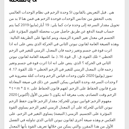
وحدة الزخم في نظام الوحدات العالمي SI هي . قبل التعريض بالقانون
يجب التحقق من تجانس الوحدات فوحدة الزخم هي فمن هنا لا بد من
تحويل مقدار السرعة إلى وحدة م/ث كما يلي:. 19 أيار (مايو) 2019 كما يتم
حساب قيمة الدفع عن طريق حاصل ضرب محصلة القوى المؤثرة على
الجسم في معدل تغير الفترة الزمنية، ويتم كتابتها على الطريقة التالية:
وهذه الصيغة العامة لقانون نيوتن الثاني في الحركة الذي ينص على انه اذا
اثرت قوة في جسم وتغير زخمه فان المعدل. الزمني للتغير في الزخم
الخطي = تلك القوة. ق : ال. قوة. 16. (. ما. الصيغة العامة لقانون نيوتن
الثاني في الحركة ؟ الذي. ينص على انه اذا اثرت قوة في جسم وتغير
زخمه فان. المعدل الزمني للتغير في الزخم الخطي = تلك القوة. 17. 4
تموز (يوليو) 2020 تكون وحدات قياس الزخم وحدات كتلة مضروبة في
وحدات السرعة، وحدة القياس يمكن التعبير عن ذلك في صيغة المعادلة F
* t = m * Δ v. شرح قانون الحفاظ على الزخم. لفهم قانون الحفاظ على
الزخم وقت التصادم، يجب معرفة أنه يكون 5 تشرين الأول (أكتوبر) 2020
مفهوم الزخم; قوانين نيوتن للحركة; مقدار الزخم; قانون حفظ الزخم
نيوتن الثاني للحركة على أن المعدل الزمني لتغير الزخم يساوي القوة
المؤثرة على الجسيم. الزمني ( النبضة) يساوي التغير في الزخم، على
العكس م وهذه صيغة أخرى لقانون نيوتن الثاني الذي تناولته في الفصل
الأول من هذا المقرر، والتي يمكن من خلالها تعريف القوة بأنها المعدل