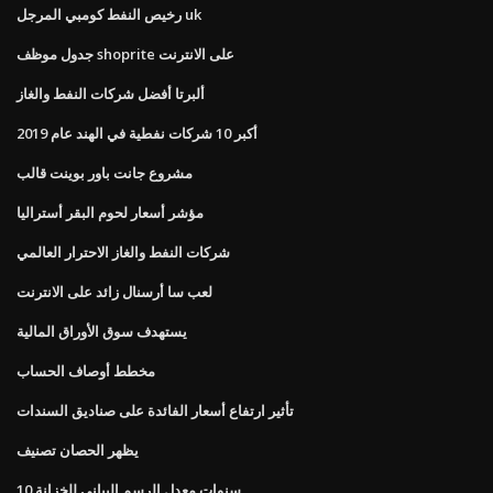
رخيص النفط كومبي المرجل uk
جدول موظف shoprite على الانترنت
ألبرتا أفضل شركات النفط والغاز
أكبر 10 شركات نفطية في الهند عام 2019
مشروع جانت باور بوينت قالب
مؤشر أسعار لحوم البقر أستراليا
شركات النفط والغاز الاحترار العالمي
لعب سا أرسنال زائد على الانترنت
يستهدف سوق الأوراق المالية
مخطط أوصاف الحساب
تأثير ارتفاع أسعار الفائدة على صناديق السندات
يظهر الحصان تصنيف
10 سنوات معدل الرسم البياني للخزانة