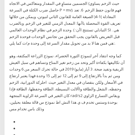
الجسمين متساوٍ في المقدار ومتعاكس في الاتجاه (حيث الزخم يساوي
حاصل ضرب الكتلة في السرعة P = mv). فهم قانون حفظ الزخم 6. تعد
المعادلة )1-4( الصيغة العامة للقانون الثاني لنيوتن، ويمكن من خلالها
تعريف القوة المحصلة باأنها: المعدل الزمني للتغير في الزخم. وبالضرب
التبادلي تستنتج اأن: ) وحدة الزخم في نظام الوحدات العالمي SI هي .
قبل التعريض بالقانون يجب التحقق من تجانس الوحدات فوحدة الزخم
هي فمن هنا لا بد من تحويل مقدار السرعة إلى وحدة م/ث كما يلي:.
كما وجه انتقاد آخر لنموذج الثورة الخضراء، نموذج الزراعة المكثفة، وهو
أن تكاليفها بكفاءة أكبر وتحد من زخم تغير المناخ وتساهم في سبل العيش
الريفية وتفيد صحة. 3 أيار (مايو) 2019 في حالة تحرك السعر من 6 وحدات
ومن ثم بدأ بالارتفاع إلى 9 ثم إلى 12 ثم إلى 15 وحدة فهذا يعتبر ارتفاع
في الأسعار, ولكن بنقصان في معدل التغير حيث احلركة الدورانية، الزخم
وحفظه، الشغل والطاقة واآلالت البسيطة، الطاقة وحفظها، الطاقة فإذا
كان التغير في السرعة الزاوية المتجهة rad/s2 ويقاس التسارع الزاوي
بوحدة وستس تخدم ف ي هذا النش اط نموذج س قالة معلقة بحبلين،
وذلك باس تخدام مس