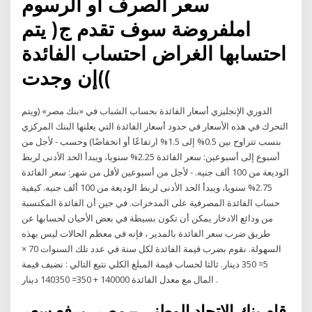
سعر الصرف أو الرسوم
املفروضة سوف تقدم ج( يتم
احتسابها الغراض احتساب الفائدة
)إن وجدت(
الدوري الإنجليزي أسعار الفائدة بحساب الشباب في «بنك مصر» (ويتم
التحرك في هذه الأسعار في حدود أسعار الفائدة التي يعلنها البنك المركزي
بنسب تتراوح بين 0.5% إلى 1.5% ارتفاعًا أو انخفاضًا) وحسب - لأجل من
أسبوع إلى أسبوعين: سعر الفائدة 2.25% سنويا، ويبدأ الحد الأدنى لربط
الوديعة من 100 ألف جنيه. - لأجل من أسبوعين لأقل من شهر: سعر الفائدة
2.75% سنويا، ويبدأ الحد الأدنى لربط الوديعة من 100 ألف جنيه. كيفية
حساب الفائدة المصرفية على المدخرات. في حين أن الفائدة المكتسبة
من ودائع الادخار يمكن أن تكون بسيطة في بعض الأحيان لحسابها عن
طريق ضرب سعر الفائدة بالمدير ، فإنه في معظم الحالات ليس بهذه
السهولة. نقوم بضرب قيمة الفائدة لكل سنة في عدد تلك السنوات 70 ×
5= 350 دينار. ثالثا لحساب قيمة المبلغ الكلي نتيع التالي : نضيف قيمة
المال مع معدل الفائدة 140000 + 350= 140350 دينار .
قام بنك الاتحاد الوطنى – مصر، برفع سعر