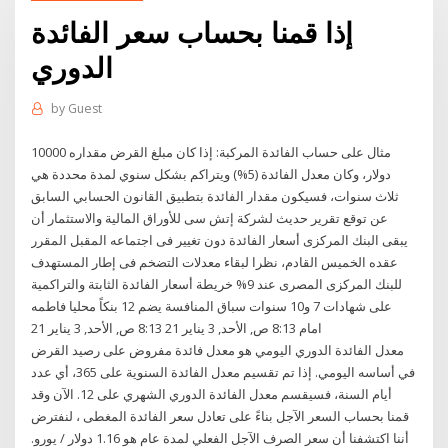
إذا قمنا بحساب سعر الفائدة
الدوري
by
Guest
مثال على حساب الفائدة المركبة: إذا كان مبلغ القرض مقداره 10000
دولار، وكان معدل الفائدة (5%) ويتراكم بشكل سنوي لمدة محددة هي
ثلاث سنوات، فسيكون مقدار الفائدة بتطبيق القانون الحسابي السابق
عن توقع تقرير حديث لشركة إتش سى للأوراق المالية والاستثمار أن
يبقى البنك المركزى أسعار الفائدة دون تغيير فى اجتماعه المقبل المقرر
عقده الخميس القادم، نظرا لبقاء معدلات التضخم فى إطار المستهدف
للبنك المركزى المصرى عند 9% خريطة أسعار الفائدة الثابتة والتراكمية
على شهادات 7 و10 سنوات سباق المنافسة يضم 12 بنكاً محليا فاطمه
امام 8:13 ص, الأحد, 3 يناير 21 8:13 ص, الأحد, 3 يناير 21
معدل الفائدة الدوري اليومي هو معدل فائدة مفروض على رصيد القرض
في أساسه اليومي. إذا تم تقسيم معدل الفائدة السنوية على 365، أي عدد
أيام السنة، فسيقسم معدل الفائدة الدوري الشهري على 12. الآن وقد
قمنا بحساب السعر الآجل بناءً على تعادل سعر الفائدة المغطى ، لنفترض
أننا اكتشفنا أن سعر الصرف الآجل الفعلي لمدة عام هو 1.16 دولار / يورو.