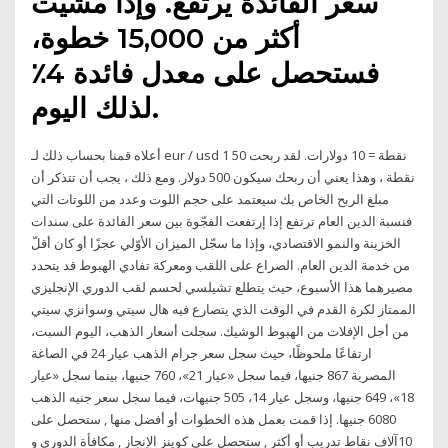
سعر الفائدة يرتفع. وإذا مشيت
أكثر من 15,000 خطوة،
فستحصل على معدل فائدة 4٪
لذلك اليوم.
أعلاه قمنا بحساب ذلك لـ eur / usd 1 نقطة = 10 دولارات. لقد ربحت 50
نقطة ، وهذا يعني أن ربحك سيكون 500 دولار. ومع ذلك ، يجب أن تتذكر أن
مبلغ الربح الخاص بك سيعتمد على حجم اللوت وعدد من اللوتات التي
فنسبة الدين العام ترتفع إذا إرتفعت الفجّوة بين سعر الفائدة على سندات
الخزينة والنمو الاقتصادي، وإذا ما سجّل الميزان الأوّلي عجزًا أو كان أقلّ
من خدمة الدين العام. الصراع على اللقب ومعركة تفادي الهبوط قد يتحدد
مصيرهما هذا الأسبوع، حيث يتطلع تشيلسي لحسم لقب الدوري الإنجليزي
الممتاز لكرة القدم في الوقت الذي يتصارع فيه هال سيتي وسوانزي سيتي
من أجل الإفلات من الهبوط الوشيك. سجلت أسعار الذهب، اليوم السبت،
ارتفاعًا ملحوظًا، حيث سجل سعر جرام الذهب عيار 24 في الصاغة
المصرية 867 جنيها، فيما سجل «عيار 21»، 760 جنيها، بينما سجل «عيار
18»، 649 جنيها، وسجل عيار 14، 505 جنيهات، فيما سجل سعر جنيه الذهب
6080 جنيها. إذا قمت بعمل هذه الخطوات أو أفضل منها , ستحصل على
10آلاف نقاط تدريب أو أكثر , ستحصل على كوينز الإنجاز , مكافأة الدوري و