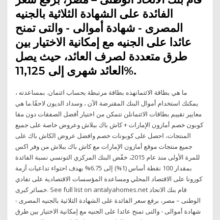
الفائدة على الشهادة الثلاثية بالجنيه
المصرى - شهادة أموالى - والتى تمنح
عائدا على الجنيه مع إمكانية الاختيار بين
طرق متعددة لصرف العائد، حيث يصل
العائد شهرى إلى 11,125%.
ما هي بطاقة الائتمانهذه بطاقة مرتبطة بحساب ائتمان. بمساعدته ،
يمكنك استخدام أموال البنك المقترضة الآن ، وسداد الديون لاحقًا.ما هي
معايير تقييم بطاقات الائتمانلن تتمكن من اختيار أفضل الصفقات دون مقا
كوبون خصم أمازون الإمارات + كاش باك ببلاش وعروض خاصة على جميع
المنتجات، احصل على كوبونات خصم وافضل عروض الكاش باك على
جميع منتجات موقع أمازون الإمارات مع كاش باك ببلاش من وفر اكس
للمرة الأولى منذ عام 2015، خفّض البنك المركزي التونسي نسبة الفائدة
بمقدار 100 نقطة أساس (1%) إلى 6.75% بهدف احتواء تداعيات أزمة
كورونا على الاقتصاد المحلي ومساعدة المؤسسات الاقتصادية على تفادي
خسائر كبرى. See full list on antalyahomes.net قام بنك الاتحاد
الوطنى – مصر، برفع سعر الفائدة على الشهادة الثلاثية بالجنيه المصرى -
شهادة أموالى - والتى تمنح عائدا على الجنيه مع إمكانية الاختيار بين طرق