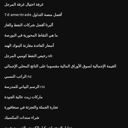
غرفة احتيال غرفة المرجل
Td ameritrade أفضل منصة التداول
ألبرتا أفضل شركات النفط والغاز
ما هي النقاط المحورية في البورصة
أسعار الفائدة مقارنة البنوك الهند
رخيص النفط كومبي المرجل uk
القيمة الإجمالية لسوق الأوراق المالية مقسوما على الناتج المحلي الإجمالي
الراتب النسبي nz
الرسم البياني للمدرسة rsi
ماركات زيت عالية الجودة
تجارة الجملة والتجزئة في سنغافورة
شراء سندات المكسيك
تداول لاستعراض كبار الكسندر الذين يعيشون