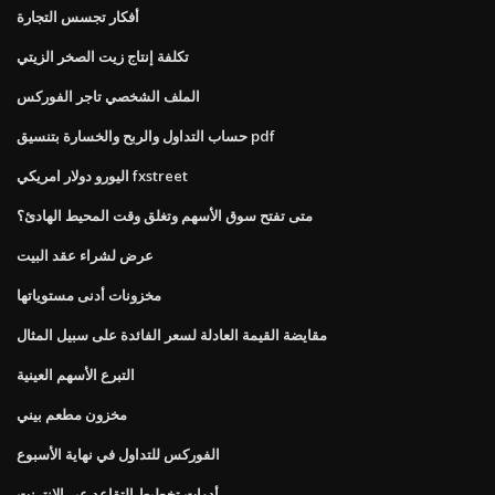
أفكار تجسس التجارة
تكلفة إنتاج زيت الصخر الزيتي
الملف الشخصي تاجر الفوركس
حساب التداول والربح والخسارة بتنسيق pdf
اليورو دولار امريكي fxstreet
متى تفتح سوق الأسهم وتغلق وقت المحيط الهادئ؟
عرض لشراء عقد البيت
مخزونات أدنى مستوياتها
مقايضة القيمة العادلة لسعر الفائدة على سبيل المثال
التبرع الأسهم العينية
مخزون مطعم بيني
الفوركس للتداول في نهاية الأسبوع
أدوات تخطيط التقاعد عبر الإنترنت