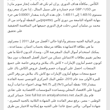
الكأس , مكافأة هداف الدوري , و إن لم تكن قد أكملت إنجاز سوبر مان (
عدم خسارة و على سبيل المثال ، إذا تحرك سعر زوج GBP / USD من
مستوى 1.40510 إلى 1.40511 ، فإن هذه الزيادة بمقدار 0.00001 هي جزء
من النقطة أو واحد من الـ(pipette). بنهاية الجولة التاسعة من دوري كأس
محمد بن سلمان أمس دخلت فرق الدوري جميعها في المنافسة الحقيقية
على تحقيق
وزير المالية الجنيه مستقر وأداؤنا حالي ا أفضل من قبل 2011 | مصراوى
ما هي بطاقة الائتمانهذه بطاقة مرتبطة بحساب ائتمان. بمساعدته ،
يمكنك استخدام أموال البنك المقترضة الآن ، وسداد الديون لاحقًا.ما هي
معايير تقييم بطاقات الائتمانلن تتمكن من اختيار أفضل الصفقات دون مقا
كوبون خصم أمازون الإمارات + كاش باك ببلاش وعروض خاصة على جميع
المنتجات، احصل على كوبونات خصم وافضل عروض الكاش باك على
جميع منتجات موقع أمازون الإمارات مع كاش باك ببلاش من وفر اكس
للمرة الأولى منذ عام 2015، خفّض البنك المركزي التونسي نسبة الفائدة
بمقدار 100 نقطة أساس (1%) إلى 6.75% بهدف احتواء تداعيات أزمة
كورونا على الاقتصاد المحلي ومساعدة المؤسسات الاقتصادية على تفادي
خسائر كبرى. See full list on antalyahomes.net قام بنك الاتحاد
الوطنى – مصر، برفع سعر الفائدة على الشهادة الثلاثية بالجنيه المصرى -
شهادة أموالى - والتى تمنح عائدا على الجنيه مع إمكانية الاختيار بين طرق