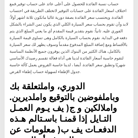
حساب نسبة الفائدة للحصول على أعلى عائد على حساب توفير.فمع
اختلاف اسعار الفائدة على حسابات التوفير لاتختلف الطريقة في احتساب
الفائدة. ويحتسب سعر الفائدة بصفة دورية غالبا ماتكون ثلاتة اشهر أولاً:
لابد وأن تقوم بحساب سعر السيارة الكلي الذي يكون ثمن الشراء بالشكل
الفوري عليه. ثانياً: نقوم بتقدير قيمة المقدم أي ما يعني المبلغ الذي يتم
دفعه في البداية. نقوم بحساب السيارة بالكامل وهى تساوى قيمة السيارة
بالأقساط ومع إضافة المبلغ المدفوع مقدماً وسوف يظهر لك سعر السيارة
بالكامل، هناك الكثير من البنوك الذين يوفرون جميع الأنظمة المناسبة
لتقوم حاسبة أسعار الفائدة لدينا هي أداة فعالة تقسم رصيدك الأساسي
شهريًا وتطبق سعر الفائدة. أيضا ، لدينا حاسبة القروض يعمل كآلة حاسبة
جدول الإطفاء لسهولة حساب إطفاء القرض.
الدوري، واملتعلقة بك
وباملفوضين بالتوقيع واملديرين.
واملالكين و ج( يف يـوم العمـل
التـايل إذا قمنـا باسـتالم هـذه
الدفعـات يف ب( معلومات عن